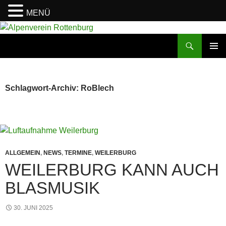
MENÜ
Zum
Inhalt
Suchen
Alpenverein Rottenburg
springen
PRIMÄR
MENÜ
Schlagwort-Archiv: RoBlech
ALLGEMEIN
,
NEWS
,
TERMINE
,
WEILERBURG
WEILERBURG KANN AUCH
BLASMUSIK
30. JUNI 2025