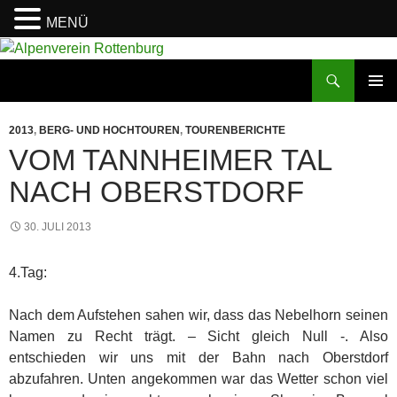
MENÜ
Zum
Inhalt
Suchen
Alpenverein Rottenburg
springen
PRIMÄR
MENÜ
2013
,
BERG- UND HOCHTOUREN
,
TOURENBERICHTE
VOM TANNHEIMER TAL
NACH OBERSTDORF
30. JULI 2013
4.Tag:
Nach dem Aufstehen sahen wir, dass das Nebelhorn seinen
Namen zu Recht trägt. – Sicht gleich Null -. Also
entschieden wir uns mit der Bahn nach Oberstdorf
abzufahren. Unten angekommen war das Wetter schon viel