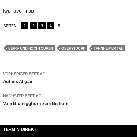
[wp_geo_map]
SEITEN:
1
2
3
4
5
BERG- UND HOCHTOUREN
OBERSTDORF
TANNHEIMER TAL
Beitragsnavigation
VORHERIGER BEITRAG
Auf ins Allgäu
NÄCHSTER BEITRAG
Vom Brunegghorn zum Bishorn
TERMIN DIREKT