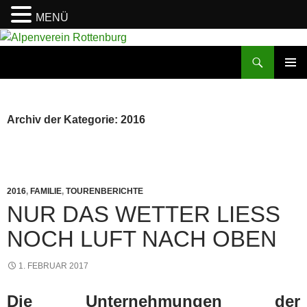
MENÜ
Zum
Inhalt
Suchen
Alpenverein Rottenburg
springen
PRIMÄR
MENÜ
Archiv der Kategorie: 2016
2016
,
FAMILIE
,
TOURENBERICHTE
NUR DAS WETTER LIESS N
OCH LUFT NACH OBEN
1. FEBRUAR 2017
Die Unternehmungen der