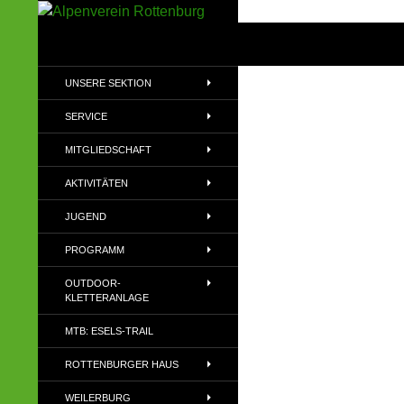
Zum
Inhalt
Suchen
Alpenverein Rottenburg
springen
Sektion des Deutschen
UNSERE SEKTION
Alpenvereins (DAV) e.V
SERVICE
MITGLIEDSCHAFT
AKTIVITÄTEN
JUGEND
PROGRAMM
OUTDOOR-
KLETTERANLAGE
MTB: ESELS-TRAIL
ROTTENBURGER HAUS
WEILERBURG