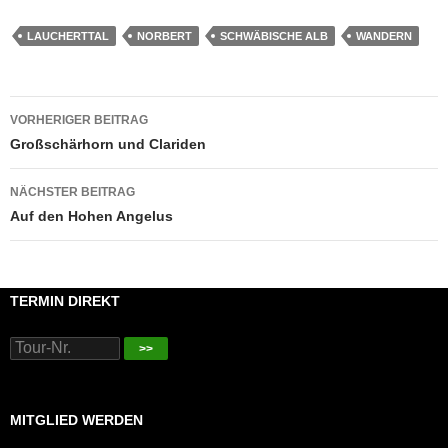
LAUCHERTTAL
NORBERT
SCHWÄBISCHE ALB
WANDERN
Beitragsnavigation
VORHERIGER BEITRAG
Großschärhorn und Clariden
NÄCHSTER BEITRAG
Auf den Hohen Angelus
TERMIN DIREKT
>>
MITGLIED WERDEN