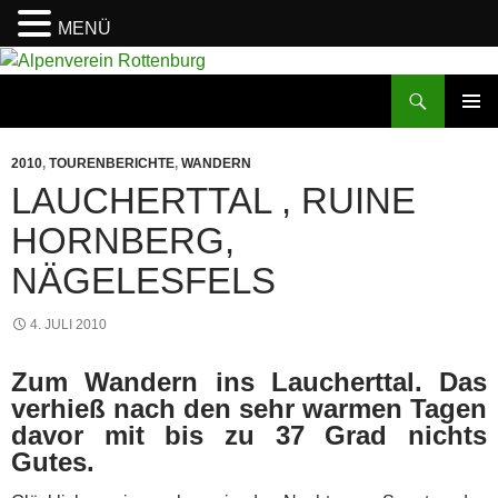
MENÜ
Zum
Inhalt
Suchen
Alpenverein Rottenburg
springen
PRIMÄR
MENÜ
2010
,
TOURENBERICHTE
,
WANDERN
LAUCHERTTAL , RUINE
HORNBERG,
NÄGELESFELS
4. JULI 2010
Zum Wandern ins Laucherttal. Das
verhieß nach den sehr warmen Tagen
davor mit bis zu 37 Grad nichts
Gutes.