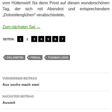
vom Hüttenwirt! Na denn Prost auf diesen wunderschönen
Tag, der sich mit Abendrot und entsprechendem
„Dolomitenglühen“ verabschiedete.
Zum nächsten Tag →
SEITEN:
1
2
3
4
5
6
7
DOLOMITEN
FRIAUL
THOMAS LEON
Beitragsnavigation
VORHERIGER BEITRAG
Aus sechs mach zwei
NÄCHSTER BEITRAG
Auszeit