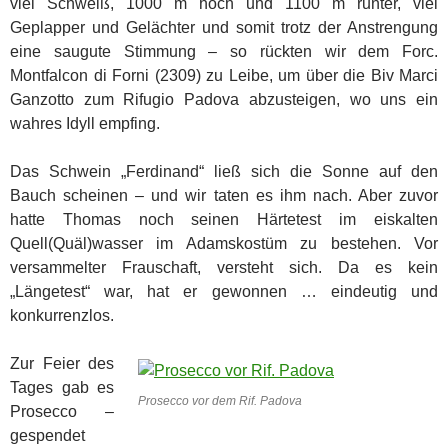
viel Schweiß, 1000 m hoch und 1100 m runter, viel
Geplapper und Gelächter und somit trotz der Anstrengung
eine saugute Stimmung – so rückten wir dem Forc.
Montfalcon di Forni (2309) zu Leibe, um über die Biv Marci
Ganzotto zum Rifugio Padova abzusteigen, wo uns ein
wahres Idyll empfing.
Das Schwein „Ferdinand“ ließ sich die Sonne auf den
Bauch scheinen – und wir taten es ihm nach. Aber zuvor
hatte Thomas noch seinen Härtetest im eiskalten
Quell(Quäl)wasser im Adamskostüm zu bestehen. Vor
versammelter Frauschaft, versteht sich. Da es kein
„Längetest“ war, hat er gewonnen … eindeutig und
konkurrenzlos.
Zur Feier des
Tages gab es
Prosecco vor dem Rif. Padova
Prosecco –
gespendet