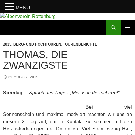
MENÜ
Zum
Inhalt
Suchen
Alpenverein Rottenburg
springen
PRIMÄR
MENÜ
2015
,
BERG- UND HOCHTOUREN
,
TOURENBERICHTE
THOMAS, DIE
ZWANZIGSTE
29. AUGUST 2015
Sonntag
–
Spruch des Tages: „Mei, isch des scheee!“
Bei viel
Sonnenschein und maximal motiviert machten wir uns an
diesem 2. Tag auf, um in Kontakt zu kommen mit den
Herausforderungen der Dolomiten. Viel Stein, wenig Halt,