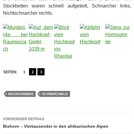
Stockbetten waren schnell aufgeteilt, Schnarcher links,
Nichtschnarcher rechts.
SEITEN:
1
2
3
MOUNTAINBIKE
SCHWARZWALD
Beitragsnavigation
VORHERIGER BEITRAG
Bishorn – Viertausender in den afrikanischen Alpen