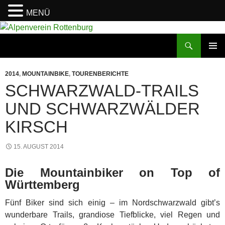
MENÜ
Zum
Inhalt
Suchen
Alpenverein Rottenburg
springen
PRIMÄR
MENÜ
2014
,
MOUNTAINBIKE
,
TOURENBERICHTE
SCHWARZWALD-TRAILS
UND SCHWARZWÄLDER
KIRSCH
15. AUGUST 2014
Die Mountainbiker on Top of
Württemberg
Fünf Biker sind sich einig – im Nordschwarzwald gibt’s
wunderbare Trails, grandiose Tiefblicke, viel Regen und