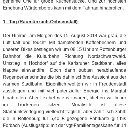
geheime Orte für große Kuchenstücke.
Und zur höchsten
Erhebung Württembergs kann mit dem Fahrrad hinabrollen.
1. Tag (Raumünzach-Ochsenstall):
Der Himmel am Morgen des 15. August 2014 war grau, die
Luft kalt und feucht. Mit dampfenden Kaffeebechern und
unseren Bikes bestiegen wir um 08:15 Uhr am Rottenburger
Bahnhof die Kulturbahn Richtung Nordschwarzwald.
Umstieg in Hochdorf auf die Karlsruher Stadtbahn, alles
klappte einwandfrei. Doch dann trübten herablaufende
Regenperlenschnüre die bis dahin schöne Aussicht aus der
warmen Stadtbahn. Eigentlich wollten wir in Freudenstadt
aussteigen und mit viel potenzieller Energie ins Murgtal
hinabrollen. Aber flexibel wie wir waren, blieben wir lieber
im Trockenen sitzen. Moralisch ist diese
Startpunktverlegung vielleicht fraglich, aber zahlt isch zahlt:
die in Rottenburg für 5,40 € gezogene Fahrkarte gilt bis
Forbach (Ausflugstipp: mit der vgf-Familientageskarte für 14