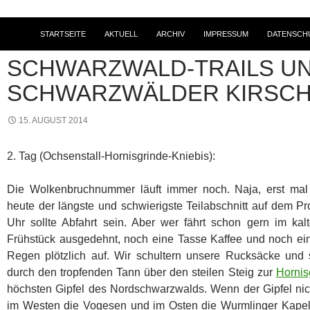
STARTSEITE
AKTUELL
ARCHIV
IMPRESSUM
DATENSCH
2014
,
MOUNTAINBIKE
,
TOURENBERICHTE
SCHWARZWALD-TRAILS U
SCHWARZWÄLDER KIRSC
15. AUGUST 2014
2. Tag (Ochsenstall-Hornisgrinde-Kniebis):
Die Wolkenbruchnummer läuft immer noch. Naja, erst mal f
heute der längste und schwierigste Teilabschnitt auf dem 
Uhr sollte Abfahrt sein. Aber wer fährt schon gern im k
Frühstück ausgedehnt, noch eine Tasse Kaffee und noch ein
Regen plötzlich auf. Wir schultern unsere Rucksäcke und
durch den tropfenden Tann über den steilen Steig zur
Hornis
höchsten Gipfel des Nordschwarzwalds. Wenn der Gipfel ni
im Westen die Vogesen und im Osten die Wurmlinger Kapelle