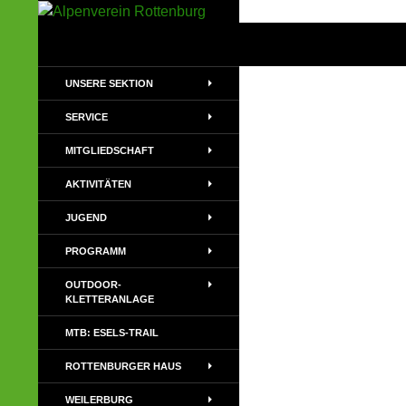
Zum
Inhalt
Suchen
Alpenverein Rottenburg
springen
Sektion des Deutschen
UNSERE SEKTION
Alpenvereins (DAV) e.V
SERVICE
MITGLIEDSCHAFT
AKTIVITÄTEN
JUGEND
PROGRAMM
OUTDOOR-
KLETTERANLAGE
MTB: ESELS-TRAIL
ROTTENBURGER HAUS
WEILERBURG