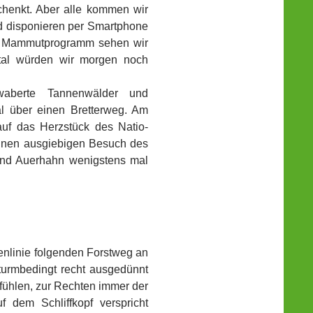
chenkt. Aber alle kommen wir
nd disponieren per Smartphone
em Mammutprogramm sehen wir
gtal würden wir morgen noch
aberte Tannenwälder und
l über einen Bretterweg. Am
auf das Herzstück des Natio-
 einen ausgiebigen Besuch des
und Auerhahn wenigstens mal
nlinie folgenden Forstweg an
turmbedingt recht ausgedünnt
 fühlen, zur Rechten immer der
f dem Schliffkopf verspricht