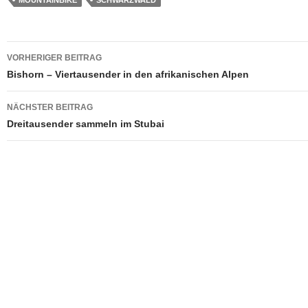
Beitragsnavigation
VORHERIGER BEITRAG
Bishorn – Viertausender in den afrikanischen Alpen
NÄCHSTER BEITRAG
Dreitausender sammeln im Stubai