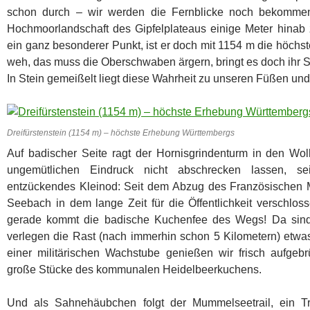
schon durch – wir werden die Fernblicke noch bekommen.
Hochmoorlandschaft des Gipfelplateaus einige Meter hinab z
ein ganz besonderer Punkt, ist er doch mit 1154 m die höch
weh, das muss die Oberschwaben ärgern, bringt es doch ihr S
In Stein gemeißelt liegt diese Wahrheit zu unseren Füßen und
Dreifürstenstein (1154 m) – höchste Erhebung Württembergs
Auf badischer Seite ragt der Hornisgrindenturm in den Wo
ungemütlichen Eindruck nicht abschrecken lassen, se
entzückendes Kleinod: Seit dem Abzug des Französischen Mi
Seebach in dem lange Zeit für die Öffentlichkeit verschlo
gerade kommt die badische Kuchenfee des Wegs! Da sind 
verlegen die Rast (nach immerhin schon 5 Kilometern) etwa
einer militärischen Wachstube genießen wir frisch aufgebr
große Stücke des kommunalen Heidelbeerkuchens.
Und als Sahnehäubchen folgt der Mummelseetrail, ein 