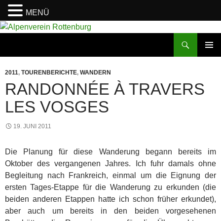
MENÜ
Zum
Inhalt
Suchen
Alpenverein Rottenburg
springen
PRIMÄR
MENÜ
2011
,
TOURENBERICHTE
,
WANDERN
RANDONNÉE À TRAVERS
LES VOSGES
19. JUNI 2011
Die Planung für diese Wanderung begann bereits im
Oktober des vergangenen Jahres. Ich fuhr damals ohne
Begleitung nach Frankreich, einmal um die Eignung der
ersten Tages-Etappe für die Wanderung zu erkunden (die
beiden anderen Etappen hatte ich schon früher erkundet),
aber auch um bereits in den beiden vorgesehenen