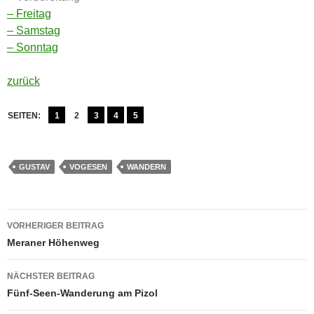
– Freitag
– Samstag
– Sonntag
zurück
SEITEN:
1
2
3
4
5
GUSTAV
VOGESEN
WANDERN
Beitragsnavigation
VORHERIGER BEITRAG
Meraner Höhenweg
NÄCHSTER BEITRAG
Fünf-Seen-Wanderung am Pizol