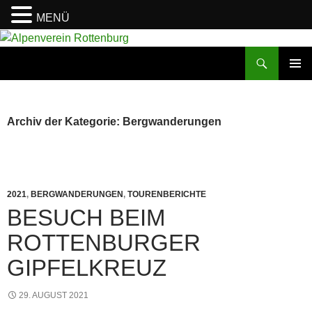
MENÜ
Zum
Inhalt
Suchen
Alpenverein Rottenburg
springen
PRIMÄR
MENÜ
Archiv der Kategorie: Bergwanderungen
2021
,
BERGWANDERUNGEN
,
TOURENBERICHTE
BESUCH BEIM
ROTTENBURGER
GIPFELKREUZ
29. AUGUST 2021