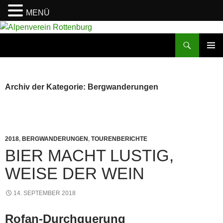
MENÜ
Zum
Inhalt
Suchen
Alpenverein Rottenburg
springen
PRIMÄR
MENÜ
Archiv der Kategorie: Bergwanderungen
2018
,
BERGWANDERUNGEN
,
TOURENBERICHTE
BIER MACHT LUSTIG,
WEISE DER WEIN
14. SEPTEMBER 2018
Rofan-Durchquerung