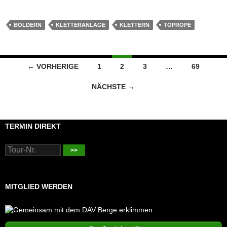
BOLDERN
KLETTERANLAGE
KLETTERN
TOPROPE
Beitragsnavigation
← VORHERIGE
1
2
3
…
69
NÄCHSTE →
TERMIN DIREKT
>>
MITGLIED WERDEN