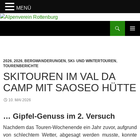
MENÜ
Zum
Inhalt
Suchen
Alpenverein Rottenburg
springen
PRIMÄR
MENÜ
2026
,
2026
,
BERGWANDERUNGEN
,
SKI- UND WINTERTOUREN
,
TOURENBERICHTE
SKITOUREN IM VAL DA
CAMP MIT SAOSEO HÜTTE
10. MAI 2026
… Gipfel-Genuss im 2. Versuch
Nachdem das Touren-Wochenende ein Jahr zuvor, aufgrund
von schlechtem Wetter, abgesagt werden musste, konnte