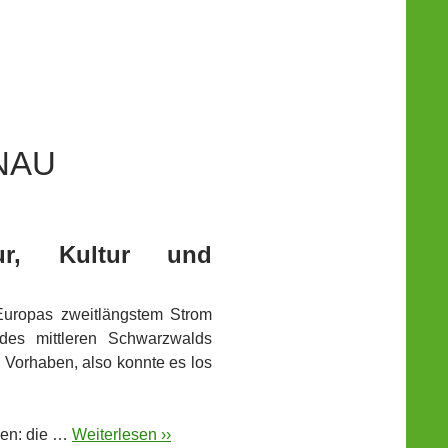
NAU
ur, Kultur und
Europas zweitlängstem Strom
 des mittleren Schwarzwalds
 Vorhaben, also konnte es los
len: die …
Weiterlesen ››