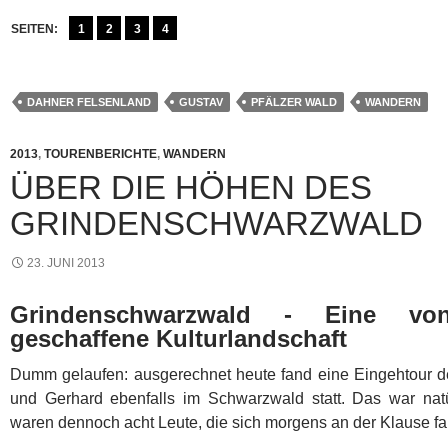
SEITEN:
1
2
3
4
DAHNER FELSENLAND
GUSTAV
PFÄLZER WALD
WANDERN
2013
,
TOURENBERICHTE
,
WANDERN
ÜBER DIE HÖHEN DES
GRINDENSCHWARZWALD
23. JUNI 2013
Grindenschwarzwald - Eine vo
geschaffene Kulturlandschaft
Dumm gelaufen: ausgerechnet heute fand eine Eingehtour d
und Gerhard ebenfalls im Schwarzwald statt. Das war natü
waren dennoch acht Leute, die sich morgens an der Klause f