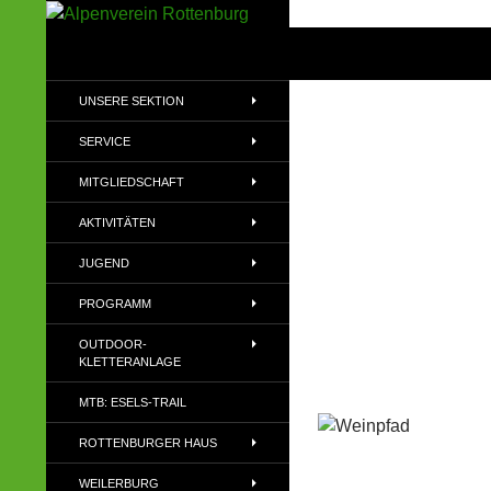
Zum
Inhalt
Suchen
Alpenverein Rottenburg
springen
Sektion des Deutschen
UNSERE SEKTION
Alpenvereins (DAV) e.V
SERVICE
MITGLIEDSCHAFT
AKTIVITÄTEN
JUGEND
PROGRAMM
OUTDOOR-
KLETTERANLAGE
MTB: ESELS-TRAIL
ROTTENBURGER HAUS
WEILERBURG