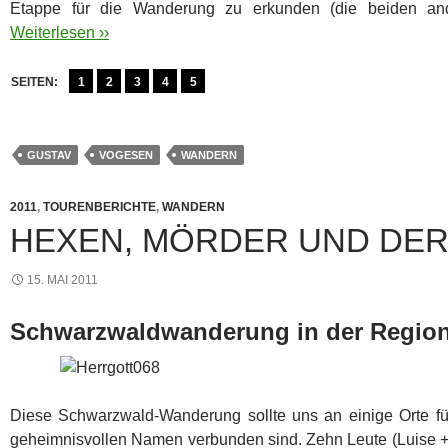
Etappe für die Wanderung zu erkunden (die beiden an
Weiterlesen ››
SEITEN:
1
2
3
4
5
GUSTAV
VOGESEN
WANDERN
2011
,
TOURENBERICHTE
,
WANDERN
HEXEN, MÖRDER UND DE
15. MAI 2011
Schwarzwaldwanderung in der Regio
Diese Schwarzwald-Wanderung sollte uns an einige Orte fü
geheimnisvollen Namen verbunden sind. Zehn Leute (Luise + 