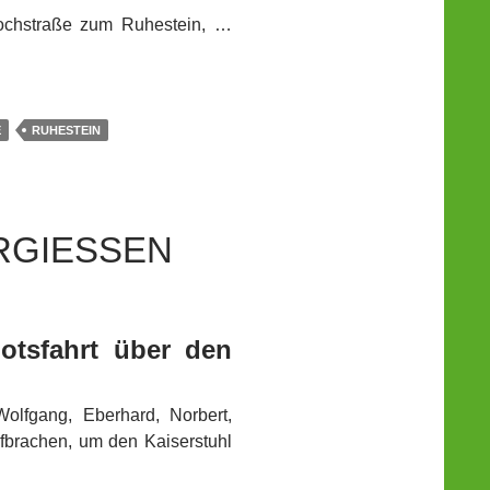
ochstraße zum Ruhestein, …
E
RUHESTEIN
GIESSEN
tsfahrt über den
Wolfgang, Eberhard, Norbert,
brachen, um den Kaiserstuhl